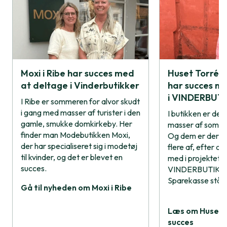
Moxi i Ribe har succes med
Huset Torré i
at deltage i Vinderbutikker
har succes m
i VINDERBUT
I Ribe er sommeren for alvor skudt
i gang med masser af turister i den
I butikken er der
gamle, smukke domkirkeby. Her
masser af somme
finder man Modebutikken Moxi,
Og dem er der f
der har specialiseret sig i modetøj
flere af, efter 
til kvinder, og det er blevet en
med i projektet
succes.
VINDERBUTIKKE
Sparekasse står
Gå til nyheden om Moxi i Ribe
Læs om Huset T
succes