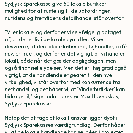
Sydjysk Sparekasse give 60 lokale butikker
mulighed for at ruste sig til de udfordringer,
nutidens og fremtidens detailhandel står overfor.
"Vi er lokale, og derfor er vi selvfølgelig optaget
af, at der er liv i de lokale bymidter. Vi ser
desværre, at den lokale købmand, tøjhandler, café
m.v. er truet, og derfor er det vigtigt, at vi handler
lokalt, både når det gælder dagligdagen, men
også finansielle ydelser. Men det er i høj grad også
vigtigt, at de handlende er gearet til den nye
virkelighed, vi står overfor med konkurrence fra
nethandel, og det håber vi, at 'Vinderbutikker' kan
bidrage til," siger adm. direktør Max Hovedskov,
Sydjysk Sparekasse.
Netop det at tage et lokalt ansvar ligger dybt i
Sydjysk Sparekasses værdigrundlag. Derfor håber
vi, at de lokale handlende kan se idéen i projektet,