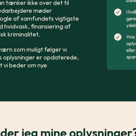
bank
an tænker ikke over det til
medarbejdere møder
I hv
nogle af samfundets vigtigste
gøre
ydel
hvidvask, finansiering af
k kriminalitet.
Hvis 
oply
ærn som muligt følger vi
elle
es oplysninger er opdaterede,
spar
at vi beder om nye
der jeg mine oplysninger