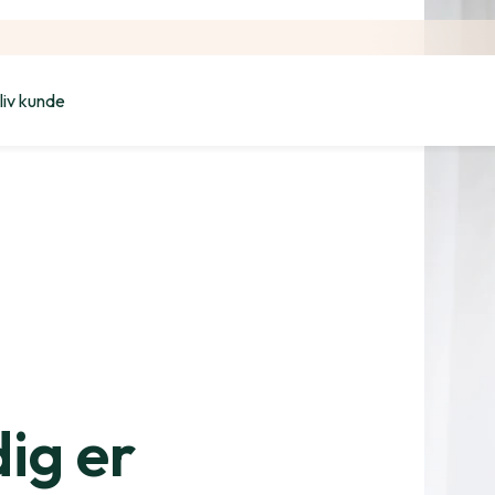
liv kunde
dig er