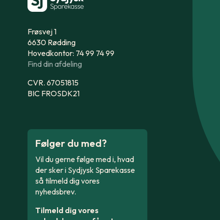
Frøsvej 1
6630 Rødding
Hovedkontor: 74 99 74 99
Find din afdeling
CVR. 67051815
BIC FROSDK21
Følger du med?
Vil du gerne følge med i, hvad
der sker i Sydjysk Sparekasse
så tilmeld dig vores
nyhedsbrev.
Tilmeld dig vores