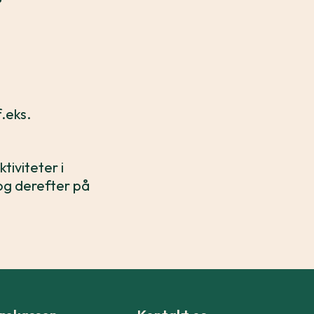
.eks.
tiviteter i
 og derefter på