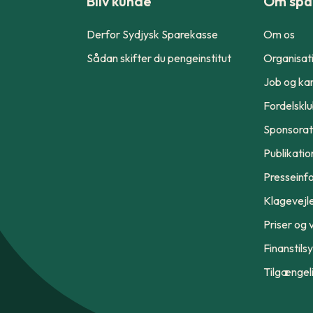
Bliv kunde
Om spa
Derfor Sydjysk Sparekasse
Om os
Sådan skifter du pengeinstitut
Organisat
Job og kar
Fordelskl
Sponsorat
Publikatio
Presseinf
Klagevejl
Priser og v
Finanstils
Tilgængel