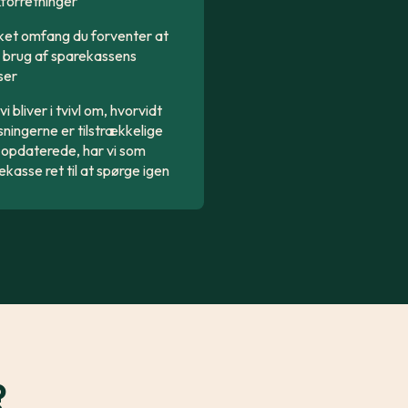
forretninger
ilket omfang du forventer at
 brug af sparekassens
ser
vi bliver i tvivl om, hvorvidt
sningerne er tilstrækkelige
r opdaterede, har vi som
ekasse ret til at spørge igen
?