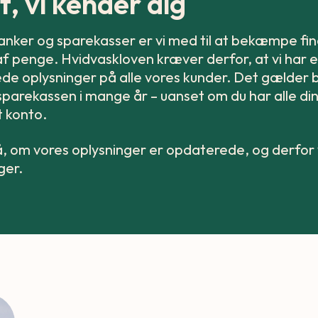
t, vi kender dig
nker og sparekasser er vi med til at bekæmpe fin
af penge. Hvidvaskloven kræver derfor, at vi har e
ede oplysninger på alle vores kunder. Det gælder
sparekassen i mange år – uanset om du har alle d
t konto.
å, om vores oplysninger er opdaterede, og derfor v
ger.