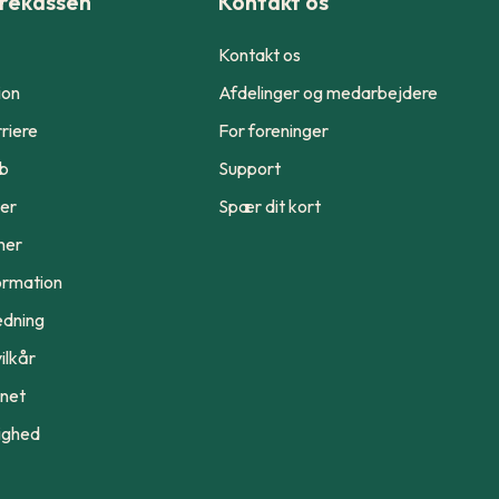
rekassen
Kontakt os
Kontakt os
ion
Afdelinger og medarbejdere
riere
For foreninger
ub
Support
er
Spær dit kort
ner
ormation
edning
ilkår
ynet
ighed