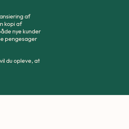
ansiering af
n kopi af
 både nye kunder
ine pengesager
il du opleve, at