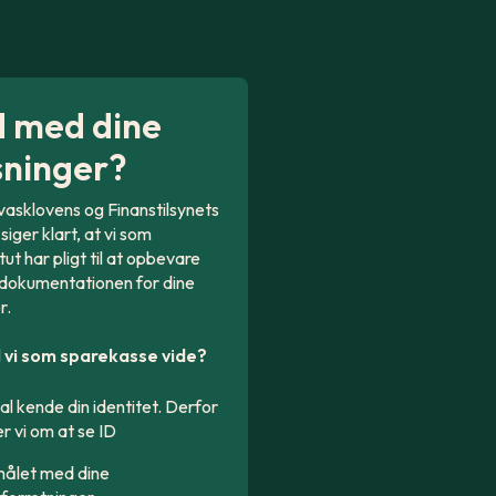
 med dine
sninger?
asklovens og Finanstilsynets
siger klart, at vi som
ut har pligt til at opbevare
 dokumentationen for dine
r.
 vi som sparekasse vide?
kal kende din identitet. Derfor
r vi om at se ID
ålet med dine