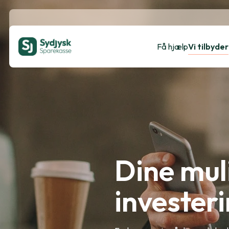
Få hjælp
Vi tilbyder
Dine mul
invester