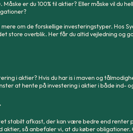
u. Måske er du 100% til aktier? Eller måske vil du h
igationer?
mere om de forskellige investeringstyper. Hos Sy
det store overblik. Her får du altid vejledning og g
tering i aktier? Hvis du har is i maven og tålmodighe
ster at hente på investering i aktier i både ind- o
r
igtet stabilt afkast, der kan være bedre end renter
 aktier, så anbefaler vi, at du køber obligationer.