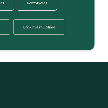
est
KontoInvest
x
BankInvest Optima