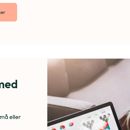
ser
 med
må eller