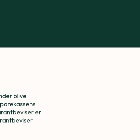
nder blive
 sparekassens
rantbeviser er
arantbeviser