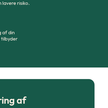
lavere risiko.
 af din
 tilbyder
ring af