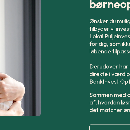
børneo
Ønsker du mulig
tilbyder vi inv
Lokal Puljeinve
for dig, som ik
løbende tilpass
Derudover har d
direkte i værdi
BankInvest Op
Sammen med din
af, hvordan løs
det matcher øn