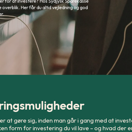
er for at investere? Hos Sydjysk Sparekasse
e overblik. Her får du altid vejledning og god
er.
eringsmuligheder
r at gøre sig, inden man går i gang med at invest
en form for investering du vil lave – og hvad der 