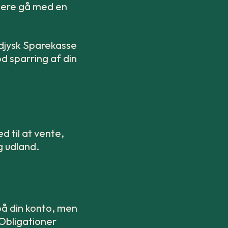
ellere gå med en
djysk Sparekasse
od sparring af din
d til at vente,
g udland.
 på din konto, men
 Obligationer