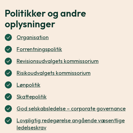
Politikker og andre
oplysninger
Organisation
Forrentningspolitik
Revisionsudvalgets kommissorium
Risikoudvalgets kommissorium
Lønpolitik
Skattepolitik
God selskabsledelse – corporate governance
Lovpligtig redegørelse angående væsentlige
ledelseskrav