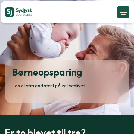
Børneopsparing
- en ekstra god start på voksenlivet
Er to blevet til tre?