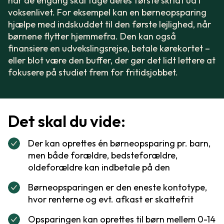
når de engang skal tage deres første skridt ud i
voksenlivet. For eksempel kan en børneopsparing
hjælpe med indskuddet til den første lejlighed, når
børnene flytter hjemmefra. Den kan også
finansiere en udvekslingsrejse, betale kørekortet –
eller blot være den buffer, der gør det lidt lettere at
fokusere på studiet frem for fritidsjobbet.
Det skal du vide:
Der kan oprettes én børneopsparing pr. barn,
men både forældre, bedsteforældre,
oldeforældre kan indbetale på den
Børneopsparingen er den eneste kontotype,
hvor renterne og evt. afkast er skattefrit
Opsparingen kan oprettes til børn mellem 0-14