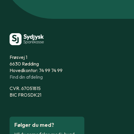
Frøsvej 1
6630 Rødding
Hovedkontor: 74 99 74 99
Find din afdeling
CVR. 67051815
BIC FROSDK21
Følger du med?