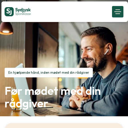
En hjælpende hånd, inden mødet med din rådgiver
Før mødet med din
rådgiver