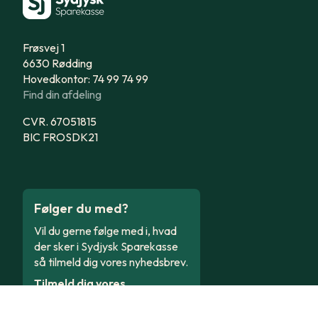
Frøsvej 1
6630 Rødding
Hovedkontor: 74 99 74 99
Find din afdeling
CVR. 67051815
BIC FROSDK21
Følger du med?
Vil du gerne følge med i, hvad
der sker i Sydjysk Sparekasse
så tilmeld dig vores nyhedsbrev.
Tilmeld dig vores
nyhedsbrev og få nyt