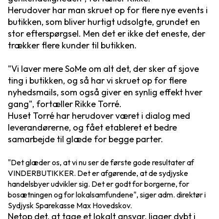
Herudover har man skruet op for flere nye events i
butikken, som bliver hurtigt udsolgte, grundet en
stor efterspørgsel. Men det er ikke det eneste, der
trækker flere kunder til butikken.
"Vi laver mere SoMe om alt det, der sker af sjove
ting i butikken, og så har vi skruet op for flere
nyhedsmails, som også giver en synlig effekt hver
gang", fortæller Rikke Torré.
Huset Torré har herudover været i dialog med
leverandørerne, og fået etableret et bedre
samarbejde til glæde for begge parter.
"Det glæder os, at vi nu ser de første gode resultater af
VINDERBUTIKKER. Det er afgørende, at de sydjyske
handelsbyer udvikler sig. Det er godt for borgerne, for
bosætningen og for lokalsamfundene", siger adm. direktør i
Sydjysk Sparekasse Max Hovedskov.
Netop det, at tage et lokalt ansvar, ligger dybt i