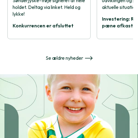
Sønderjyske-trøje signeret af hele
udviklingen og p
holdet. Deltag via linket. Held og
aktuelle situati
lykke!
Investering: R
Konkurrencen er afsluttet
pæne afkast i 1
Se ældre nyheder