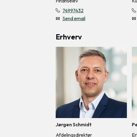
Finanselev
Ku
74997432
Send email
Erhverv
Jørgen Schmidt
Pe
Afdelingsdirektør
Er