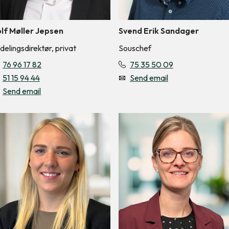
lf Møller Jepsen
Svend Erik Sandager
delingsdirektør, privat
Souschef
76 96 17 82
75 35 50 09
51 15 94 44
Send email
Send email