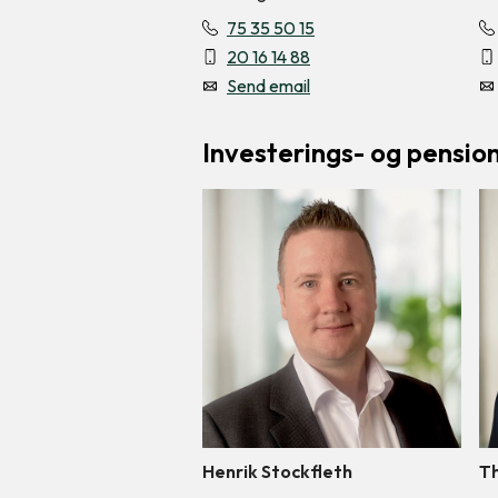
75 35 50 15
20 16 14 88
Send email
Investerings- og pension
Henrik Stockfleth
T