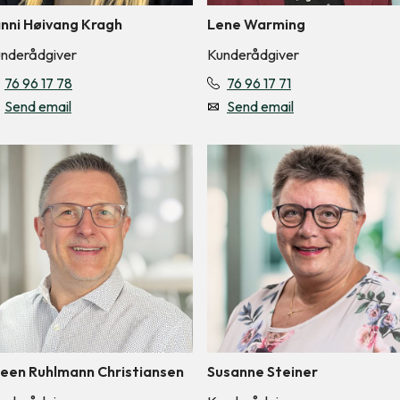
nni Høivang Kragh
Lene Warming
nderådgiver
Kunderådgiver
76 96 17 78
76 96 17 71
Send email
Send email
een Ruhlmann Christiansen
Susanne Steiner