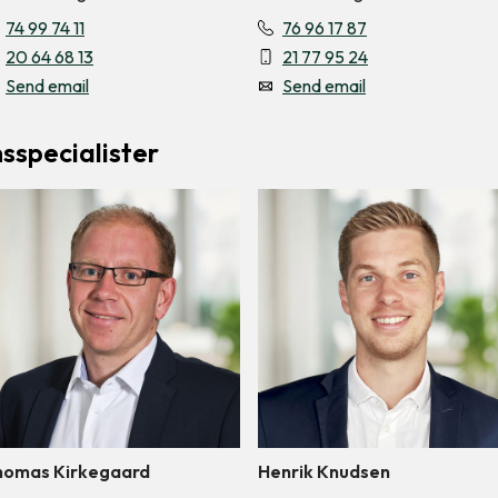
74 99 74 11
76 96 17 87
20 64 68 13
21 77 95 24
Send email
Send email
sspecialister
homas Kirkegaard
Henrik Knudsen