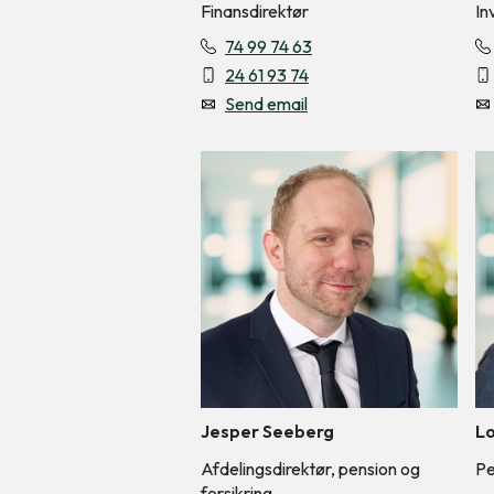
Finansdirektør
In
74 99 74 63
24 61 93 74
Send email
Jesper Seeberg
Lo
Afdelingsdirektør, pension og
Pe
forsikring