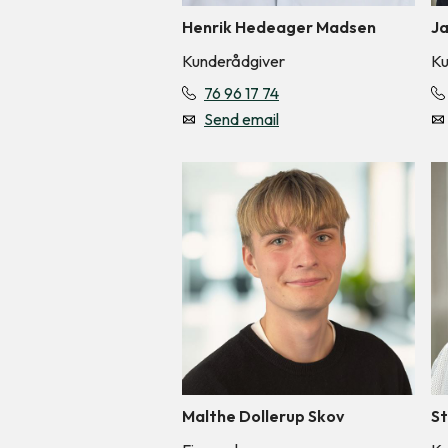
Henrik Hedeager Madsen
Ja
Kunderådgiver
Ku
76 96 17 74
Send email
Malthe Dollerup Skov
St