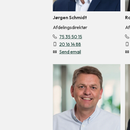
Jørgen Schmidt
Ro
Afdelingsdirektør
Af
75 35 50 15
20 16 14 88
Send email