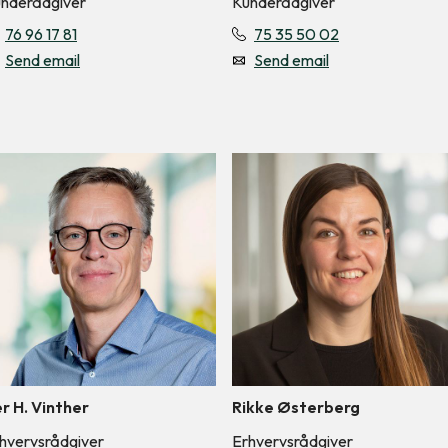
nderådgiver
Kunderådgiver
76 96 17 81
75 35 50 02
Send email
Send email
r H. Vinther
Rikke Østerberg
hvervsrådgiver
Erhvervsrådgiver