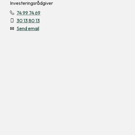
Investeringsrådgiver
74 99 74 69
30 13 80 13
Send email