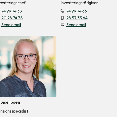
vesteringschef
Investeringsrådgiver
74 99 74 38
74 99 74 66
20 28 74 38
28 57 35 64
Send email
Send email
uise Ibsen
nsionsspecialist