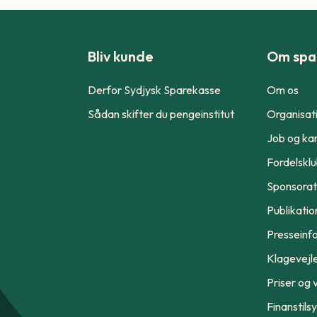
Bliv kunde
Om spa
Derfor Sydjysk Sparekasse
Om os
Sådan skifter du pengeinstitut
Organisat
Job og kar
Fordelskl
Sponsorat
Publikatio
Presseinf
Klagevejl
Priser og v
Finanstils