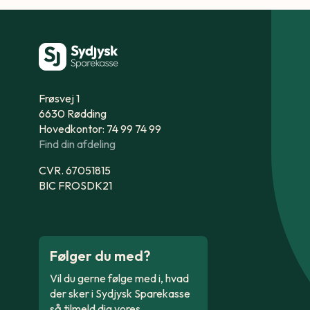
Frøsvej 1
6630 Rødding
Hovedkontor: 74 99 74 99
Find din afdeling
CVR. 67051815
BIC FROSDK21
Følger du med?
Vil du gerne følge med i, hvad
der sker i Sydjysk Sparekasse
så tilmeld dig vores