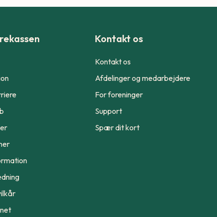
rekassen
Kontakt os
Kontakt os
ion
Afdelinger og medarbejdere
riere
For foreninger
ub
Support
er
Spær dit kort
ner
ormation
edning
ilkår
ynet