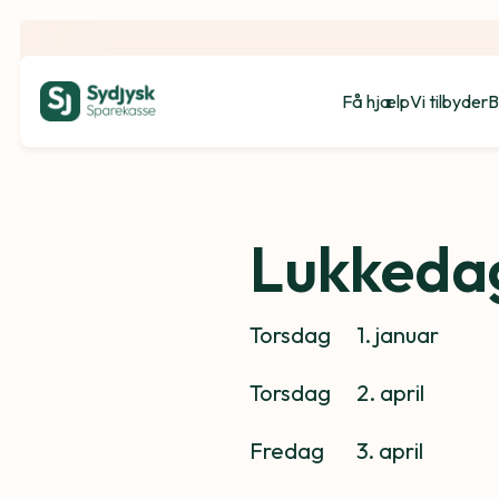
Få hjælp
Vi tilbyder
B
Lukkeda
Torsdag
1. januar
Torsdag
	2
. april
Fredag
	3
. april