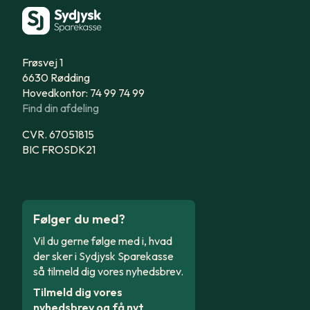
Frøsvej 1
6630 Rødding
Hovedkontor: 74 99 74 99
Find din afdeling
CVR. 67051815
BIC FROSDK21
Følger du med?
Vil du gerne følge med i, hvad
der sker i Sydjysk Sparekasse
så tilmeld dig vores nyhedsbrev.
Tilmeld dig vores
nyhedsbrev og få nyt