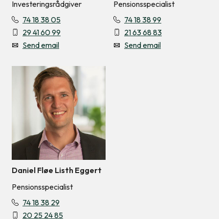
Investeringsrådgiver
Pensionsspecialist
74 18 38 05
74 18 38 99
29 41 60 99
21 63 68 83
Send email
Send email
Daniel Fløe Listh Eggert
Pensionsspecialist
74 18 38 29
20 25 24 85