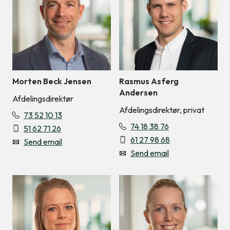
Morten Beck Jensen
Rasmus Asferg
Andersen
Afdelingsdirektør
Afdelingsdirektør, privat
73 52 10 13
74 18 38 76
51 62 71 26
61 27 98 68
Send email
Send email