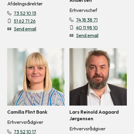
Andersen
Afdelingsdirektør
Erhvervschef
73 52 10 13
74 18 38 71
51 62 71 26
40 11 98 10
Send email
Send email
Camilla Flint Bank
Lars Reinold Aagaard
Jørgensen
Erhvervsrådgiver
Erhvervsrådgiver
73 52 10 17