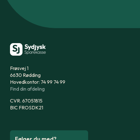
Frøsvej 1
6630 Rødding
Hovedkontor: 74 99 74 99
Find din afdeling
CVR. 67051815
BIC FROSDK21
Følger du med?