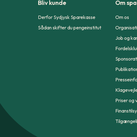
Bliv kunde
Om spa
Derfor Sydjysk Sparekasse
Om os
Sådan skifter du pengeinstitut
Organisat
Job og kar
Fordelskl
Sponsorat
Publikatio
Presseinf
Klagevejl
Priser og v
Finanstils
Tilgængel