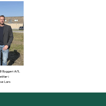
IB Byggeri A/S,
ektør i
se Lars