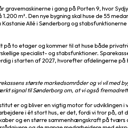
år gravemaskinerne i gang på Porten 9, hvor Sydj
å 1.200 m². Den nye bygning skal huse de 55 meda
Kastanie Allé i Sønderborg og stabsfunktionerne 
lt på to etager og kommer til at huse både privat
skellige specialist- og stabsfunktioner. Sparekass
dig i starten af 2027, hvorefter afdelingerne på
rekassens største markedsområder og vi vil med by
rkt signal til Sønderborg om, at vi også fremadrett
stitut er og bliver en vigtig motor for udviklingen 
bejdere i ét stort hus, er det, fordi vi tror på, at
skaber og en større sammenhængskraft på tværs 
vsrådgivere og de mange medarbejdere med ekspe