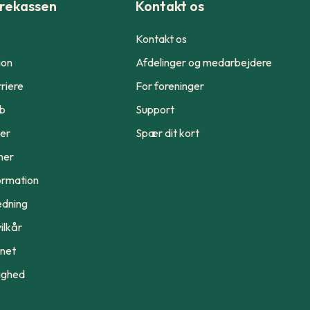
rekassen
Kontakt os
Kontakt os
ion
Afdelinger og medarbejdere
riere
For foreninger
ub
Support
er
Spær dit kort
ner
ormation
edning
ilkår
ynet
ighed