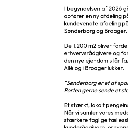
I begyndelsen af 2026 g
opfører en ny afdeling p
kundevendte afdeling på 
Sønderborg og Broager.
De 1.200 m2 bliver forde
erhvervsrådgivere og for
den nye ejendom står fær
Allé og i Broager lukker.
“Sønderborg er et af spa
Porten gerne sende et stæ
Et stærkt, lokalt pengein
Når vi samler vores medar
stærkere faglige fælles
kunderådgivere, erhver