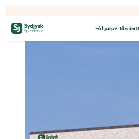
Få hjælp
Vi tilbyder
B