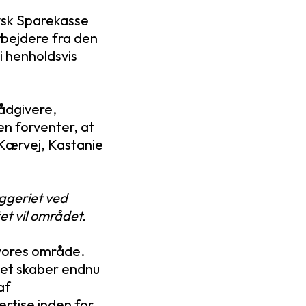
ysk Sparekasse
rbejdere fra den
i henholdsvis
rådgivere,
en forventer, at
 Kærvej, Kastanie
ggeriet ved
et vil området.
i vores område.
 det skaber endnu
af
rtise inden for