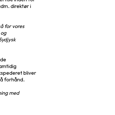
dm. direktør i
så for vores
 og
Sydjysk
ode
amtidig
kspederet bliver
på forhånd.
gning med
,