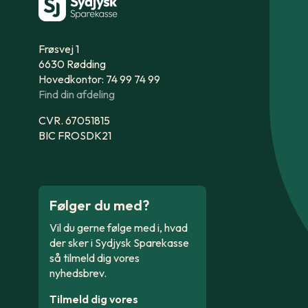
Frøsvej 1
6630 Rødding
Hovedkontor: 74 99 74 99
Find din afdeling
CVR. 67051815
BIC FROSDK21
Følger du med?
Vil du gerne følge med i, hvad
der sker i Sydjysk Sparekasse
så tilmeld dig vores
nyhedsbrev.
Tilmeld dig vores