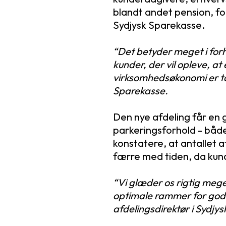
blandt andet pension, fo
Sydjysk Sparekasse.
“Det betyder meget i forho
kunder, der vil opleve, at
virksomhedsøkonomi er tæt
Sparekasse.
Den nye afdeling får en
parkeringsforhold - båd
konstatere, at antallet 
færre med tiden, da kun
“Vi glæder os rigtig meg
optimale rammer for gode
afdelingsdirektør i Sydjy