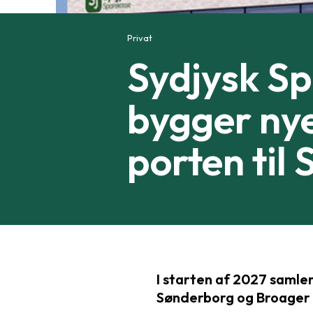
Privat
Sydjysk Sp
bygger ny
porten til
I starten af 2027 samle
Sønderborg og Broager i