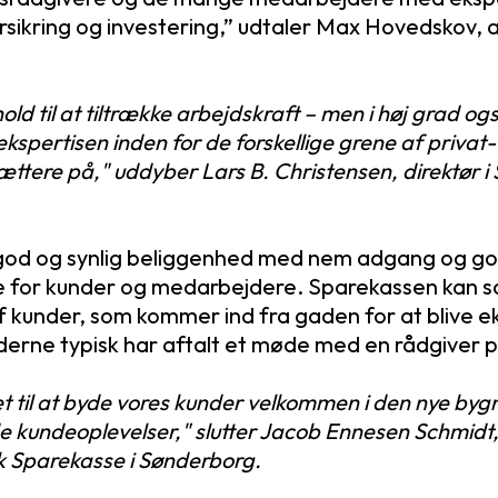
rsikring og investering,” udtaler Max Hovedskov, a
ld til at tiltrække arbejdskraft – men i høj grad og
 ekspertisen inden for de forskellige grene af privat-
tere på," uddyber Lars B. Christensen, direktør i 
 god og synlig beliggenhed med nem adgang og g
e for kunder og medarbejdere. Sparekassen kan s
af kunder, som kommer ind fra gaden for at blive e
derne typisk har aftalt et møde med en rådgiver 
et til at byde vores kunder velkommen i den nye by
 kundeoplevelser," slutter Jacob Ennesen Schmidt
sk Sparekasse i Sønderborg.