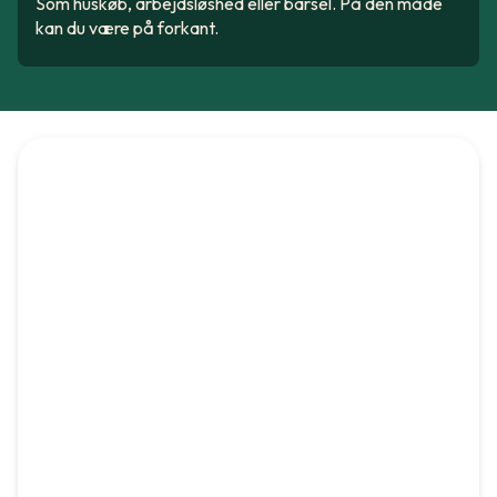
Som huskøb, arbejdsløshed eller barsel. På den måde
kan du være på forkant.