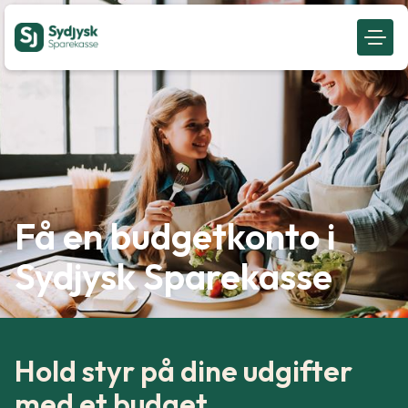
Få en budgetkonto i
Sydjysk Sparekasse
Hold styr på dine udgifter
med et budget