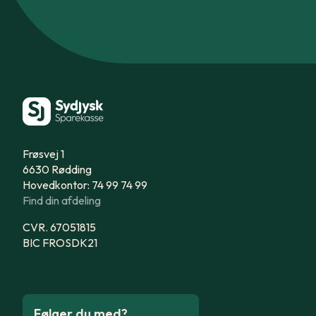
Frøsvej 1
6630 Rødding
Hovedkontor: 74 99 74 99
Find din afdeling
CVR. 67051815
BIC FROSDK21
Følger du med?