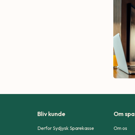
Bliv kunde
Om spa
Derfor Sydjysk Sparekasse
Om os