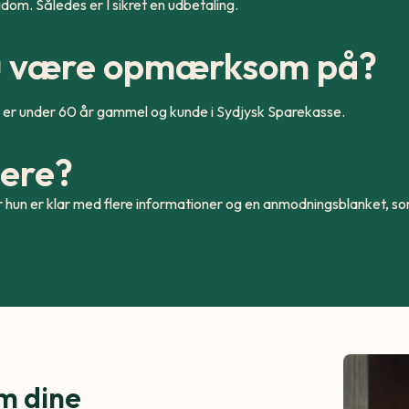
dom. Således er I sikret en udbetaling.
du være opmærksom på?
u er under 60 år gammel og kunde i Sydjysk Sparekasse.
mere?
r hun er klar med flere informationer og en anmodningsblanket, som 
m dine