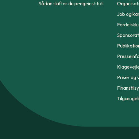
Sådan skifter du pengeinstitut
Organisat
Job og kar
Fordelskl
Sponsorat
Publikatio
Presseinf
Klagevejl
Priser og v
Finanstils
Tilgængel