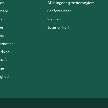
ion
Afdelinger og medarbejdere
riere
For foreninger
ub
Support
er
Spær dit kort
ner
ormation
edning
ilkår
ynet
ighed