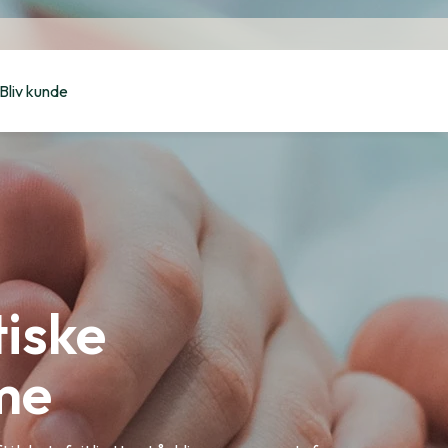
Bliv kunde
tiske
me