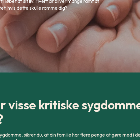
i løbet af sit liv. Hvert år bliver mange ramt af
et, hvis dette skulle ramme dig?
 visse kritiske sygdomm
?
ygdomme, sikrer du, at din familie har flere penge at gøre med i det