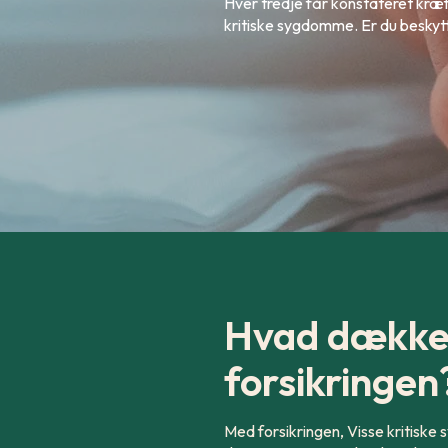
Hver tredje får konstateret kræft 
kritiske sygdomme. Er du beskytt
Hvad dækker
forsikringen
Med forsikringen, Visse kritiske s