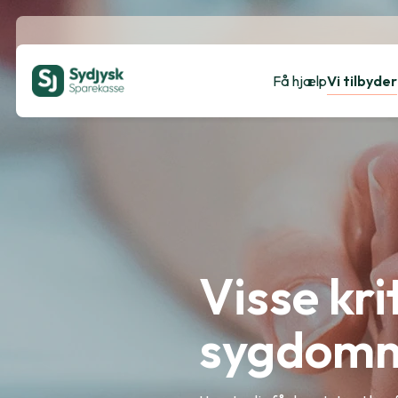
Få hjælp
Vi tilbyder
Visse kri
sygdom