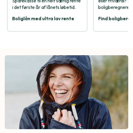
Sparekasse til en helt særlig rente
eller friværdi? S
i det første år af lånets løbetid.
boligberegnere h
Boliglån med ultra lav rente
Find boligbere