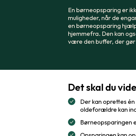
En børneopsparing er ikke
muligheder, når de engan
en børneopsparing hjælpe
hjemmefra. Den kan også 
være den buffer, der gør 
Det skal du vid
Der kan oprettes én
oldeforældre kan in
Børneopsparingen er
Opsparingen kan opr