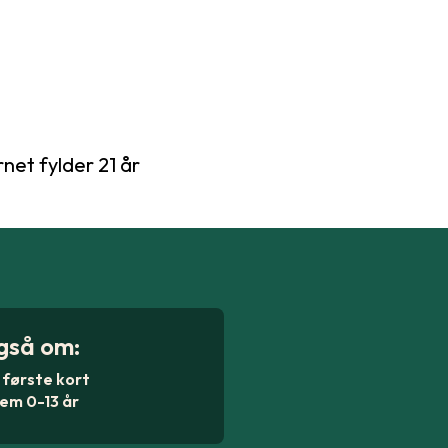
net fylder 21 år
gså om:
 første kort
em 0-13 år