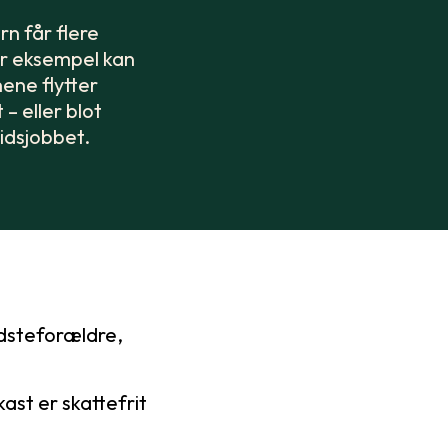
rn får flere
For eksempel kan
ene flytter
– eller blot
tidsjobbet.
dsteforældre,
st er skattefrit