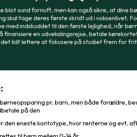
 blot sund fornuft, men kan også sikre, at dine bø
g skal tage deres første skridt ud i voksenlivet. 
 med indskuddet til den første lejlighed, når børn
finansiere en udvekslingsrejse, betale kørekortet 
det lidt lettere at fokusere på studiet frem for fri
e:
 børneopsparing pr. barn, men både forældre, be
dbetale på den
 den eneste kontotype, hvor renterne og evt. afka
ettes til børn mellem 0-14 år