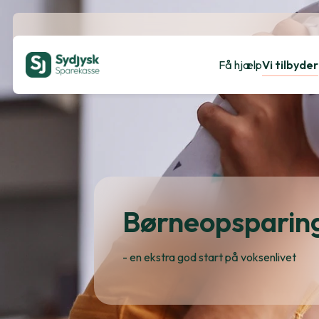
Få hjælp
Vi tilbyder
Børneopsparin
- en ekstra god start på voksenlivet