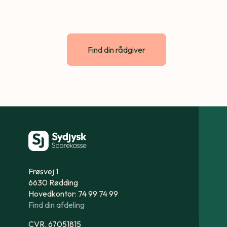
Find din rådgiver
Frøsvej 1
6630 Rødding
Hovedkontor: 74 99 74 99
Find din afdeling
CVR. 67051815