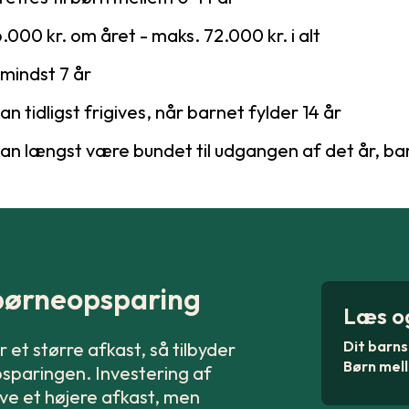
.000 kr. om året - maks. 72.000 kr. i alt
mindst 7 år
 tidligst frigives, når barnet fylder 14 år
n længst være bundet til udgangen af det år, bar
 børneopsparing
Læs o
Dit barns
et større afkast, så tilbyder
Børn mell
psparingen. Investering af
ve et højere afkast, men