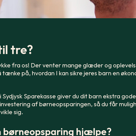
il tre?
illykke fra os! Der venter mange glæder og oplevel
gså tænke på, hvordan I kan sikre jeres barn en øko
Sydjysk Sparekasse giver du dit barn ekstra gode
 investering af børneopsparingen, så du får muligh
ikle sig.
 børneopsparing hjælpe?