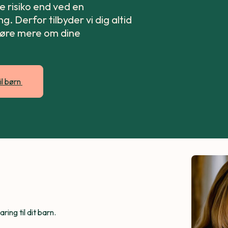
 risiko end ved en
. Derfor tilbyder vi dig altid
høre mere om dine
il børn
ing til dit barn.