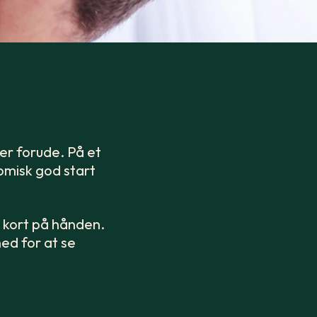
ser forude. På et
nomisk god start
 kort på hånden.
ed for at se