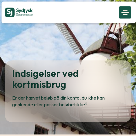
Indsigelser ved
kortmisbrug
Er der hævet beløb på din konto, du ikke kan
genkende eller passer beløbet ikke?