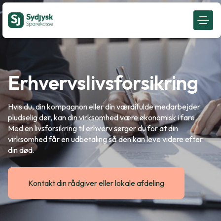
Erhvervslivsforsikring
Hvis du, din kompagnon eller din værdifulde medarbejder
pludselig dør, kan din virksomhed være økonomisk i fare.
Med en livsforsikring til erhverv sørger du for at din
virksomhed får en udbetaling så den kan leve videre efter
din død.
Kontakt din rådgiver eller lokale afdeling